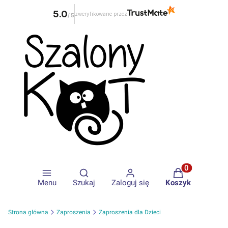
5.0
zweryfikowane przez
/
5
Otwórz wyszukiwarkę
Produkty w ko
Menu
Szukaj
Zaloguj się
Koszyk
Strona główna
Zaproszenia
Zaproszenia dla Dzieci