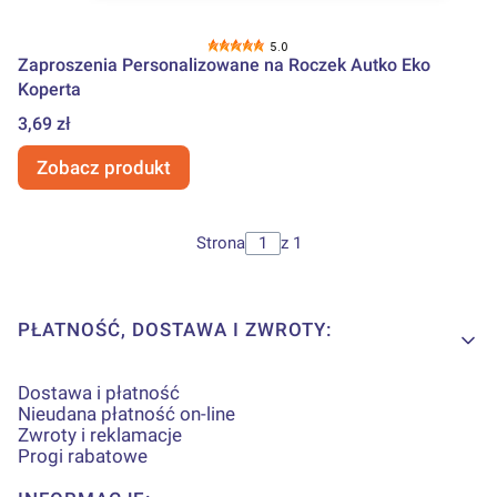
5.0
Zaproszenia Personalizowane na Roczek Autko Eko
Koperta
Cena
3,69 zł
Zobacz produkt
Strona
z 1
Linki w stopce
PŁATNOŚĆ, DOSTAWA I ZWROTY:
Dostawa i płatność
Nieudana płatność on-line
Zwroty i reklamacje
Progi rabatowe