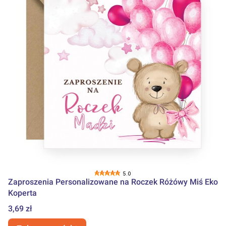
5.0
Zaproszenia Personalizowane na Roczek Różówy Miś Eko
Koperta
Cena
3,69 zł