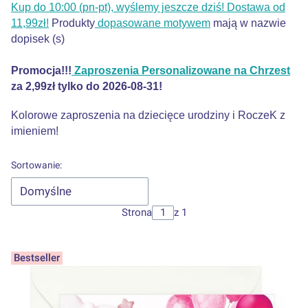
Kup do 10:00 (pn-pt), wyślemy jeszcze dziś! Dostawa od
11,99zł!
Produkty
dopasowane motywem
mają w nazwie
dopisek (s)
Promocja!!!
Zaproszenia Personalizowane na Chrzest
za 2,99zł tylko do 2026-08-31!
Kolorowe zaproszenia na dziecięce urodziny i RoczeK z
imieniem!
Lista produktów
Sortowanie:
Domyślne
Strona
z 1
Bestseller