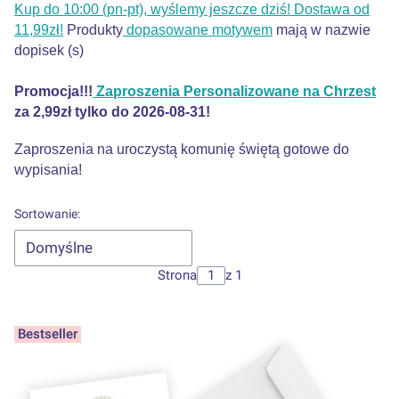
Kup do 10:00 (pn-pt), wyślemy jeszcze dziś! Dostawa od
11,99zł!
Produkty
dopasowane motywem
mają w nazwie
dopisek (s)
Promocja!!!
Zaproszenia Personalizowane na Chrzest
za 2,99zł tylko do 2026-08-31!
Zaproszenia na uroczystą komunię świętą gotowe do
wypisania!
Lista produktów
Sortowanie:
Domyślne
Strona
z 1
Bestseller