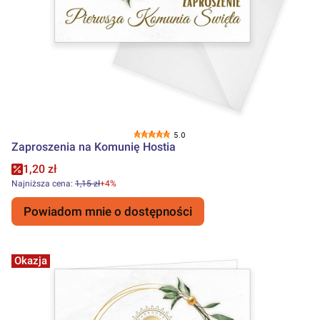
5.0
Zaproszenia na Komunię Hostia
Cena promocyjna
1,20 zł
Najniższa cena:
1,15 zł
+4%
Powiadom mnie o dostępności
Okazja