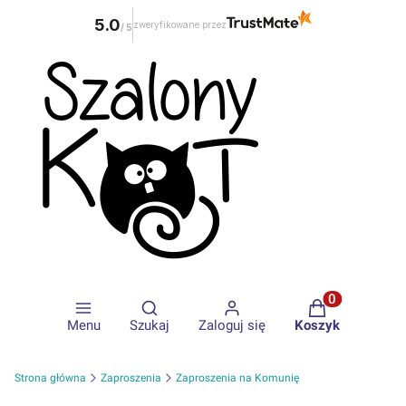
5.0
zweryfikowane przez
/
5
Otwórz wyszukiwarkę
Produkty w ko
Menu
Szukaj
Zaloguj się
Koszyk
Strona główna
Zaproszenia
Zaproszenia na Komunię