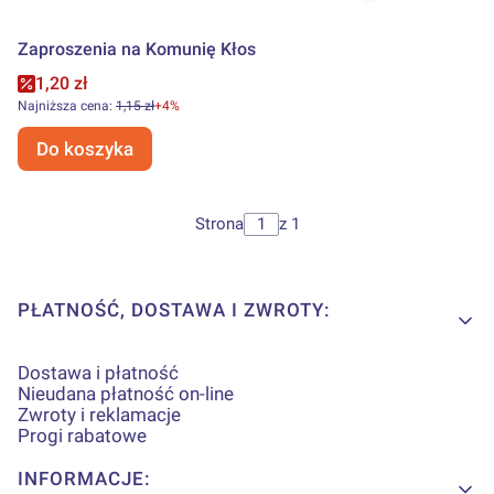
Zaproszenia na Komunię Kłos
Cena promocyjna
1,20 zł
Najniższa cena:
1,15 zł
+4%
Do koszyka
Strona
z 1
Linki w stopce
PŁATNOŚĆ, DOSTAWA I ZWROTY:
Dostawa i płatność
Nieudana płatność on-line
Zwroty i reklamacje
Progi rabatowe
INFORMACJE: