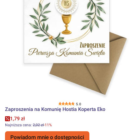
5.0
Zaproszenia na Komunię Hostia Koperta Eko
Cena promocyjna
1,79 zł
Najniższa cena:
2,02 zł
-11%
Powiadom mnie o dostępności