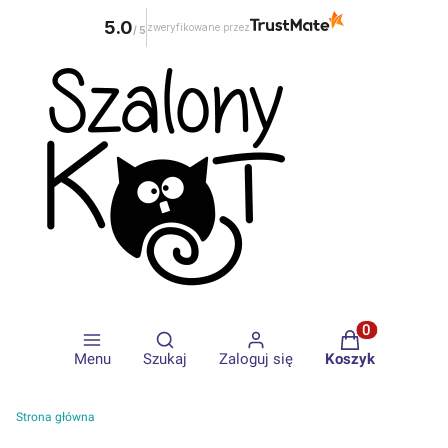
5.0
zweryfikowane przez
/
5
Otwórz wyszukiwarkę
Produkty w ko
Menu
Szukaj
Zaloguj się
Koszyk
Strona główna