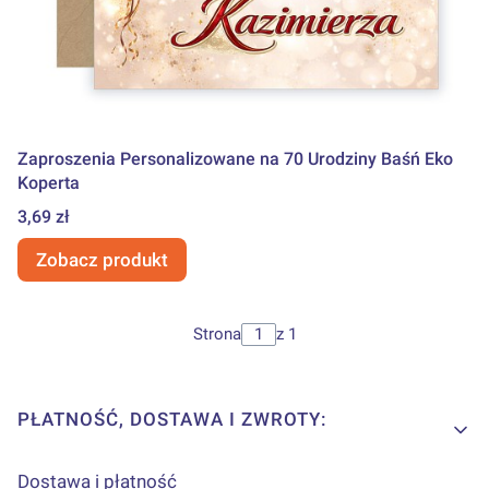
Zaproszenia Personalizowane na 70 Urodziny Baśń Eko
Koperta
Cena
3,69 zł
Zobacz produkt
Strona
z 1
Linki w stopce
PŁATNOŚĆ, DOSTAWA I ZWROTY:
Dostawa i płatność