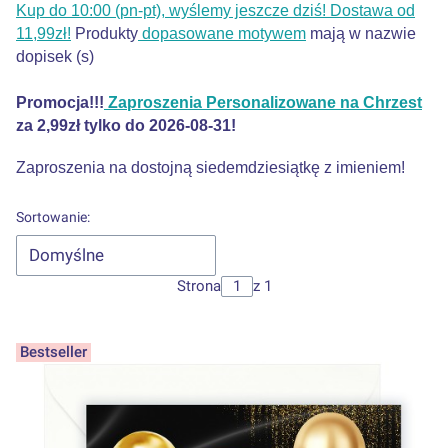
Kup do 10:00 (pn-pt), wyślemy jeszcze dziś! Dostawa od
11,99zł!
Produkty
dopasowane motywem
mają w nazwie
dopisek (s)
Promocja!!!
Zaproszenia Personalizowane na Chrzest
za 2,99zł tylko do 2026-08-31!
Zaproszenia na dostojną siedemdziesiątkę z imieniem!
Lista produktów
Sortowanie:
Domyślne
Strona
z 1
Bestseller