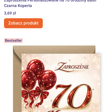
Zaproszenia Personalizowane na 70 Urodziny Baśń
Czarna Koperta
Cena
3,69 zł
Zobacz produkt
Bestseller