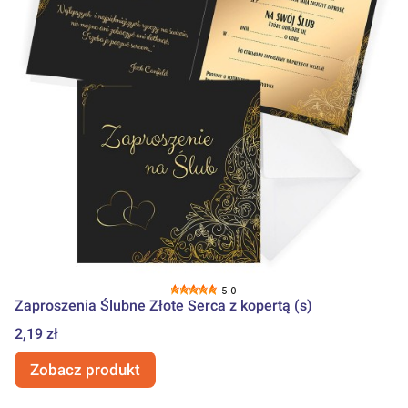
5.0
Zaproszenia Ślubne Złote Serca z kopertą (s)
Cena
2,19 zł
Zobacz produkt