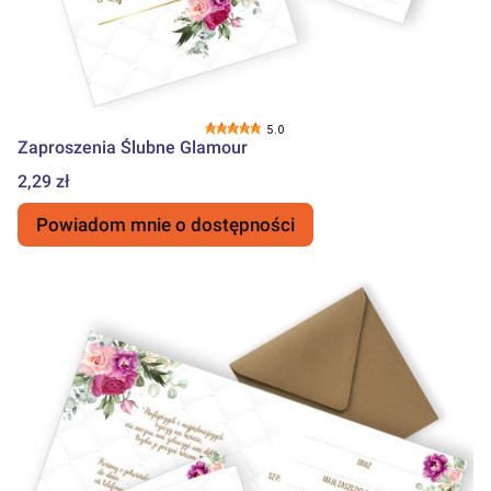
5.0
Zaproszenia Ślubne Glamour
Cena
2,29 zł
Powiadom mnie o dostępności