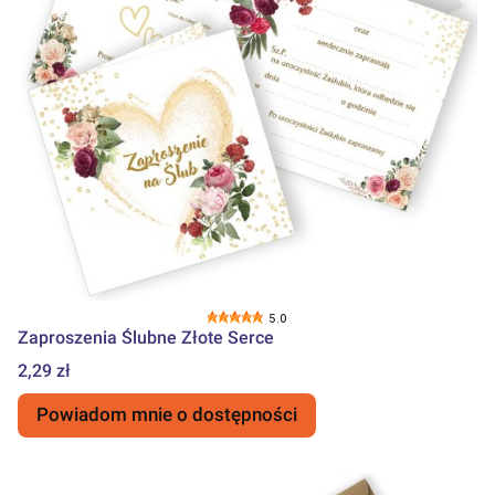
5.0
Zaproszenia Ślubne Złote Serce
Cena
2,29 zł
Powiadom mnie o dostępności