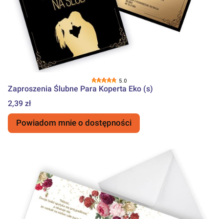
5.0
Zaproszenia Ślubne Para Koperta Eko (s)
Cena
2,39 zł
Powiadom mnie o dostępności