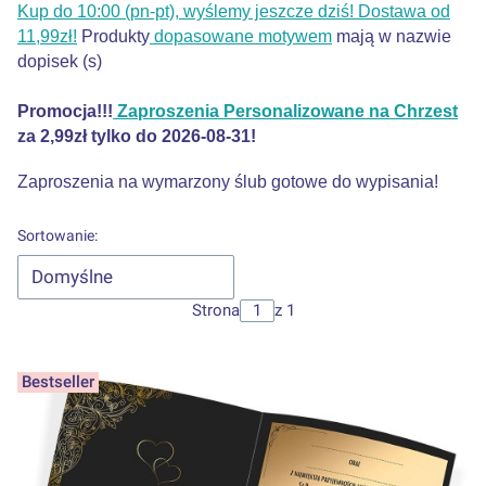
Kup do 10:00 (pn-pt), wyślemy jeszcze dziś! Dostawa od
11,99zł!
Produkty
dopasowane motywem
mają w nazwie
dopisek (s)
Promocja!!!
Zaproszenia Personalizowane na Chrzest
za 2,99zł tylko do 2026-08-31!
Zaproszenia na wymarzony ślub gotowe do wypisania!
Lista produktów
Sortowanie:
Domyślne
Strona
z 1
Bestseller