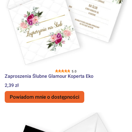
5.0
Zaproszenia Ślubne Glamour Koperta Eko
Cena
2,39 zł
Powiadom mnie o dostępności