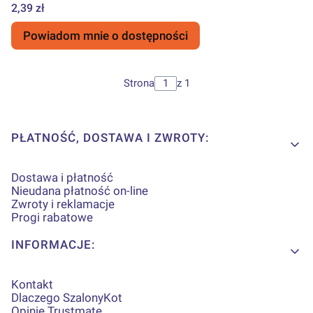
Cena
2,39 zł
Powiadom mnie o dostępności
Strona
z 1
Linki w stopce
PŁATNOŚĆ, DOSTAWA I ZWROTY:
Dostawa i płatność
Nieudana płatność on-line
Zwroty i reklamacje
Progi rabatowe
INFORMACJE:
Kontakt
Dlaczego SzalonyKot
Opinie Trustmate