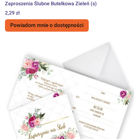
Zaproszenia Ślubne Butelkowa Zieleń (s)
Cena
2,29 zł
Powiadom mnie o dostępności