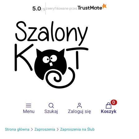
5.0
zweryfikowane przez
/
5
Otwórz wyszukiwarkę
Produkty w ko
Menu
Szukaj
Zaloguj się
Koszyk
Strona główna
Zaproszenia
Zaproszenia na Ślub