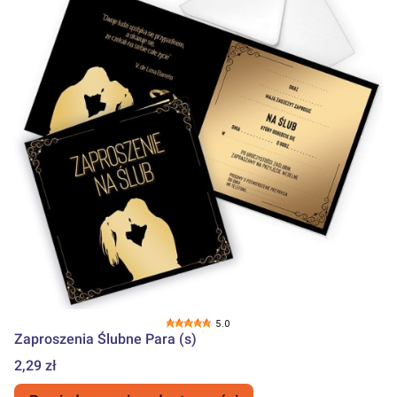
5.0
Zaproszenia Ślubne Para (s)
Cena
2,29 zł