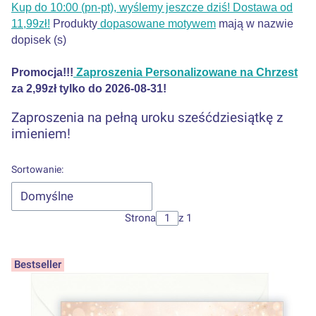
Kup do 10:00 (pn-pt), wyślemy jeszcze dziś! Dostawa od
11,99zł!
Produkty
dopasowane motywem
mają w nazwie
dopisek (s)
Promocja!!!
Zaproszenia Personalizowane na Chrzest
za 2,99zł tylko do 2026-08-31!
Zaproszenia na pełną uroku sześćdziesiątkę z
imieniem!
Lista produktów
Sortowanie:
Domyślne
Strona
z 1
Bestseller