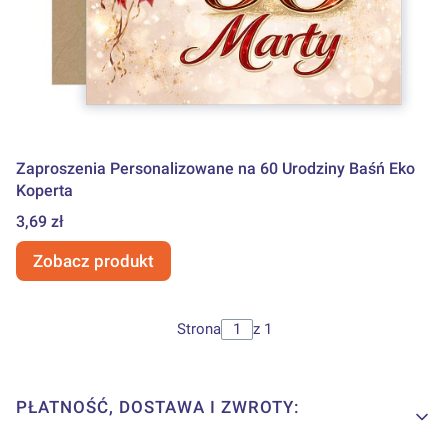
Zaproszenia Personalizowane na 60 Urodziny Baśń Eko
Koperta
Cena
3,69 zł
Zobacz produkt
Strona
z 1
Linki w stopce
PŁATNOŚĆ, DOSTAWA I ZWROTY: