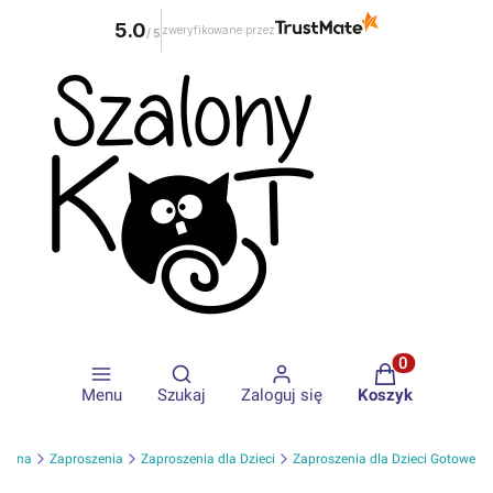
5.0
zweryfikowane przez
/
5
Otwórz wyszukiwarkę
Produkty w ko
Menu
Szukaj
Zaloguj się
Koszyk
łówna
Zaproszenia
Zaproszenia dla Dzieci
Zaproszenia dla Dzieci Gotowe