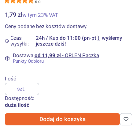
5.0
Cena
1,79 zł
w tym 23% VAT
w tym
23%
VAT
Ceny podane bez kosztów dostawy.
Czas
24h / Kup do 11:00 (pn-pt ), wyślemy
wysyłki:
jeszcze dziś!
Dostawa
od 11,99 zł
- ORLEN Paczka
Punkty Odbioru
Ilość
szt.
Dostępność:
duża ilość
Dodaj do koszyka