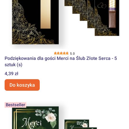
5.0
Podziękowania dla gości Merci na Ślub Złote Serca - 5
sztuk (s)
Cena
4,39 zł
Do koszyka
Bestseller