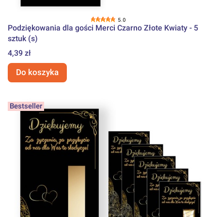
5.0
Podziękowania dla gości Merci Czarno Złote Kwiaty - 5
sztuk (s)
Cena
4,39 zł
Do koszyka
Bestseller