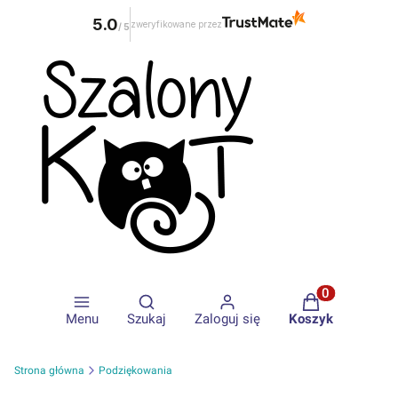
5.0
zweryfikowane przez
/
5
Otwórz wyszukiwarkę
Produkty w ko
Menu
Szukaj
Zaloguj się
Koszyk
Strona główna
Podziękowania