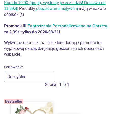
Kup do 10:00 (pn-pt), wyślemy jeszcze dziś! Dostawa od
11,99zł!
Produkty
dopasowane motywem
mają w nazwie
dopisek (s)
Promocja!!!
Zaproszenia Personalizowane na Chrzest
za 2,99zł tylko do 2026-08-31!
Wytworne upominki na stół, które dodają splendoru tej
wyjątkowej okazji, dziękując gościom za ich obecność i
wsparcie.
Lista produktów
Sortowanie:
Domyślne
Strona
z 1
Bestseller