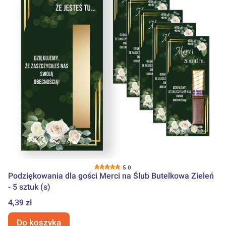
5.0
Podziękowania dla gości Merci na Ślub Butelkowa Zieleń
- 5 sztuk (s)
Cena
4,39 zł
Do koszyka