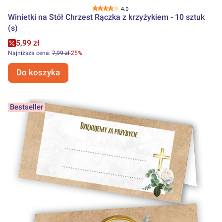
4.0
Winietki na Stół Chrzest Rączka z krzyżykiem - 10 sztuk
(s)
Cena promocyjna
5,99 zł
Najniższa cena:
7,99 zł
-25%
Do koszyka
Bestseller