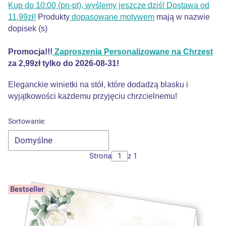
Kup do 10:00 (pn-pt), wyślemy jeszcze dziś! Dostawa od
11,99zł!
Produkty
dopasowane motywem
mają w nazwie
dopisek (s)
Promocja!!!
Zaproszenia Personalizowane na Chrzest
za 2,99zł tylko do 2026-08-31!
Eleganckie winietki na stół, które dodadzą blasku i
wyjątkowości każdemu przyjęciu chrzcielnemu!
Lista produktów
Sortowanie:
Domyślne
Strona
z 1
Bestseller