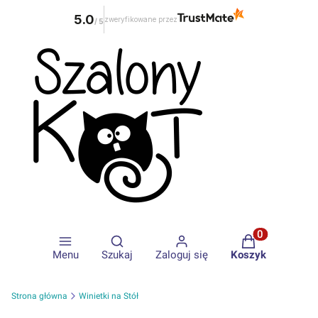
5.0
zweryfikowane przez
/
5
Otwórz wyszukiwarkę
Produkty w ko
Menu
Szukaj
Zaloguj się
Koszyk
Strona główna
Winietki na Stół